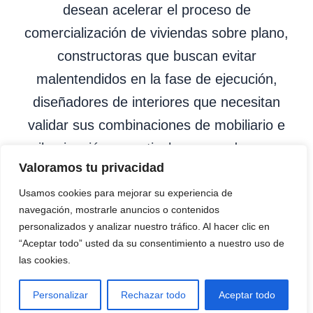
desean acelerar el proceso de
comercialización de viviendas sobre plano,
constructoras que buscan evitar
malentendidos en la fase de ejecución,
diseñadores de interiores que necesitan
validar sus combinaciones de mobiliario e
iluminación, y particulares que desean
Valoramos tu privacidad
visualizar la reforma de sus sueños antes de
iniciar la obra. Ofrecemos plazos de entrega
Usamos cookies para mejorar su experiencia de
navegación, mostrarle anuncios o contenidos
altamente competitivos y una calidad de
personalizados y analizar nuestro tráfico. Al hacer clic en
renderizado excelente, convirtiéndonos en el
“Aceptar todo” usted da su consentimiento a nuestro uso de
las cookies.
partner de confianza ideal para todos tus
proyectos de visualización en tres
Personalizar
Rechazar todo
Aceptar todo
dimensiones.