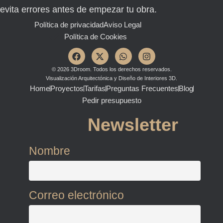
evita errores antes de empezar tu obra.
Política de privacidad
Aviso Legal
Política de Cookies
F
X
W
I
a
-
h
n
c
t
a
s
© 2026 3Droom. Todos los derechos reservados.
e
w
t
t
Visualización Arquitectónica y Diseño de Interiores 3D.
b
i
s
a
Home
Proyectos
Tarifas
Preguntas Frecuentes
Blog
o
t
a
g
Pedir presupuesto
o
t
p
r
k
e
p
a
r
m
Newsletter
Nombre
Correo electrónico