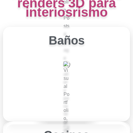
renders 3D para
interiosrismo
Baños