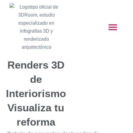
Ir
al
contenido
Pedir Presup
Renders 3D
de
Interiorismo
Visualiza tu
reforma