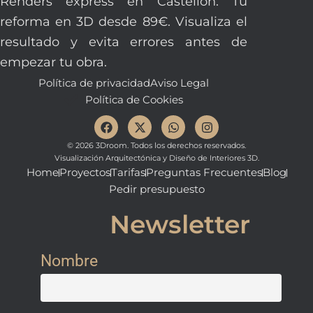
Renders express en Castellón. Tu
reforma en 3D desde 89€. Visualiza el
resultado y evita errores antes de
empezar tu obra.
Política de privacidad
Aviso Legal
Política de Cookies
F
X
W
I
a
-
h
n
c
t
a
s
© 2026 3Droom. Todos los derechos reservados.
e
w
t
t
Visualización Arquitectónica y Diseño de Interiores 3D.
b
i
s
a
Home
Proyectos
Tarifas
Preguntas Frecuentes
Blog
o
t
a
g
Pedir presupuesto
o
t
p
r
k
e
p
a
r
m
Newsletter
Nombre