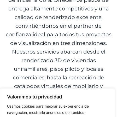
entrega altamente competitivos y una
calidad de renderizado excelente,
convirtiéndonos en el partner de
confianza ideal para todos tus proyectos
de visualización en tres dimensiones.
Nuestros servicios abarcan desde el
renderizado 3D de viviendas
unifamiliares, pisos piloto y locales
comerciales, hasta la recreación de
catálogos virtuales de mobiliario y
productos industriales. Trabajamos bajo
Valoramos tu privacidad
los estándares más exigentes del sector
Usamos cookies para mejorar su experiencia de
del diseño para asegurar un
navegación, mostrarle anuncios o contenidos